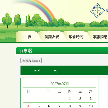
主頁
認識友愛
聚會時間
家訊消息
行事暦
◄◄
◄
2027年07月
日
一
二
三
四
五
六
1
2
3
4
5
6
7
8
9
10