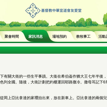
聚會時間
家訊消息
場地預約
教牧事工
活動
下有關大衛的一些生平事蹟。大衞在希伯崙作猶大王七年半後，
色列全國。隨後，大衛計劃把約櫃運回耶路撒冷。撒母耳記下6
從岡上亞比拿達的家𥚃抬出來，放在新車上。亞比拿達的兩個