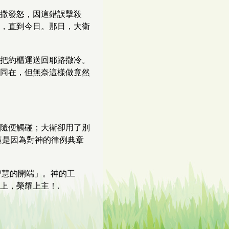
撒發怒，因這錯誤擊殺
，直到今日。那日，大衛
把約櫃運送回耶路撒冷。
同在，但無奈這樣做竟然
隨便觸碰；大衛卻用了別
這是因為對神的律例典章
智慧的開端」。神的工
上，榮耀上主！.