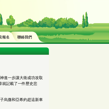
及報名
聯絡我們
神進一步讓大衛成功攻取
章就記載了一件歷史悲
兒子烏撒和亞希約趕這新車