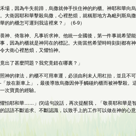
禾場，因為牛失前蹄，烏撒就伸手扶住神的約櫃。神耶和華向烏
。大衛因耶和華擊殺烏撒，心裡愁煩，就稱那地方為毗列斯烏撒
華的約櫃怎可運到我這裡來？」（6-9）
畏神、倚靠神、凡事祈求神。他統一全國後，第一件事就希望能
事，因為約櫃就是神同在的標記。大衛當然希望時時刻刻都有神
令大衛心裡愁煩，又懼怕神。
竟出了甚麼問題？我究竟錯在哪裏？」
照神的律法，約櫃不可用車運，必須由利未人用杠抬，並且不可
—「放在新車上」，最後導致烏撒因伸手觸碰約櫃而被神擊殺。
一次寶貴的經驗。
懼怕耶和華……」(9)這句說話，再次提醒我，「敬畏耶和華是
的話語不斷追求、不斷認識，以致手上的工作可以做在神的心意