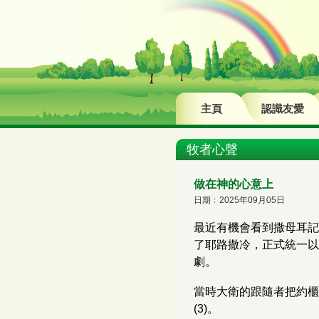
主頁
認識友愛
牧者心聲
做在神的心意上
日期﹕2025年09月05日
最近有機會看到撒母耳記
了耶路撒冷，正式統一以
劇。
當時大衛的跟隨者把約櫃
(3)。