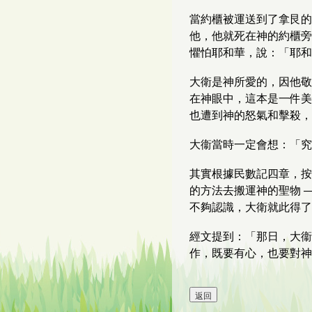
當約櫃被運送到了拿艮的
他，他就死在神的約櫃旁
懼怕耶和華，說：「耶和
大衛是神所愛的，因他敬
在神眼中，這本是一件美
也遭到神的怒氣和擊殺，
大衞當時一定會想：「究
其實根據民數記四章，按
的方法去搬運神的聖物 
不夠認識，大衛就此得了
經文提到：「那日，大衞
作，既要有心，也要對神