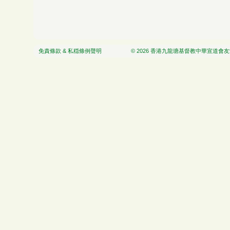
免責條款 & 私穏條例聲明
© 2026 香港九龍塘基督教中華宣道會友愛