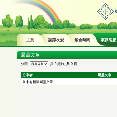
主頁
認識友愛
聚會時間
家訊消息
屬靈文章
分類:
共 0 紀錄, 共 0 頁
分享者
屬靈文章
並未有相關屬靈文章