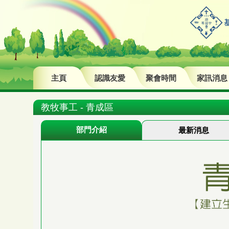
主頁
認識友愛
聚會時間
家訊消息
教牧事工 - 青成區
部門介紹
最新消息