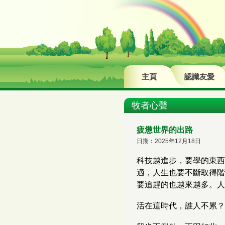
主頁
認識友愛
牧者心聲
疲憊世界的出路
日期﹕2025年12月18日
科技越進步，要學的東西
適，人生也要不斷取得階
要追趕的也越來越多。人
活在這時代，誰人不累？