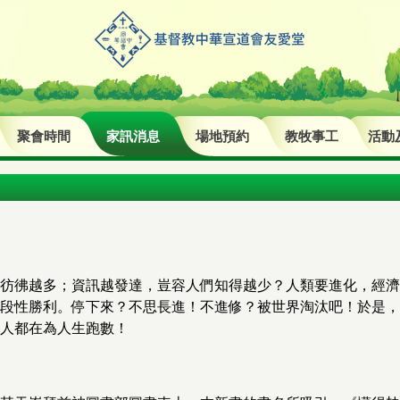
聚會時間
家訊消息
場地預約
教牧事工
活動
彷彿越多；資訊越發達，豈容人們知得越少？人類要進化，經濟
段性勝利。停下來？不思長進！不進修？被世界淘汰吧！於是，
人都在為人生跑數！