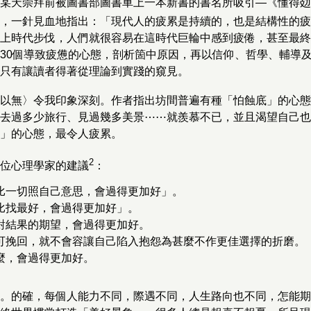
某天崇拜前被圖書部圖書車上一本新書的書名所吸引—《懂得攰
，一針見血地指出：「現代人的疲累是持續的，也是結構性的疲
上時代步伐，人們就很容易在這時代巨輪中感到疲倦，甚至最終
30個導致疲憊的心態，剖析箇中原因，再以信仰、哲學、輔導
只有讓讀者得著從理論到實踐的窺見。
以無〉令我印象深刻。作者指出坊間普遍有種「怕蝕底」的心態
去過多少旅行、見過幾多美景⋯⋯就羨慕不已，並且渴望自己也
」的心態，最令人疲累。
2
位心理學家的建議
：
比一切照自己意思，會過得更加好」。
比找最好，會過得更加好」。
對結果的期望，會過得更加好。
可挽回，就不會容讓自己陷入抱怨為甚麼不作更佳選擇的折磨。
麼，會過得更加好。
。的確，每個人能力不同，際遇不同，人生路向也不同，怎能期