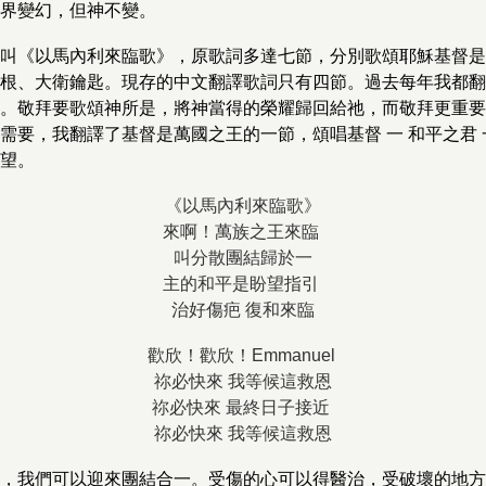
界變幻，但神不變。
叫《以馬內利來臨歌》，原歌詞多達七節，分別歌頌耶穌基督是
根、大衛鑰匙。現存的中文翻譯歌詞只有四節。過去每年我都翻
。敬拜要歌頌神所是，將神當得的榮耀歸回給祂，而敬拜更重要
需要，我翻譯了基督是萬國之王的一節，頌唱基督 一 和平之君 
望。
《以馬內利來臨歌》
來啊！萬族之王來臨
叫分散團結歸於一
主的和平是盼望指引
治好傷疤 復和來臨
歡欣！歡欣！Emmanuel
祢必快來 我等候這救恩
祢必快來 最終日子接近
祢必快來 我等候這救恩
，我們可以迎來團結合一。受傷的心可以得醫治，受破壞的地方