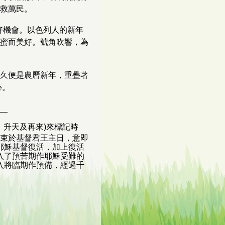
救萬民。
好機會。以色列人的新年
蜜而美好。號角吹響，為
久便是農曆新年，重疊著
心。
__
、升天及再來)來標記時
並結束於基督君王主日，意即
耶穌基督復活，加上復活
入了預苦期作耶穌受難的
入將臨期作預備，經過千