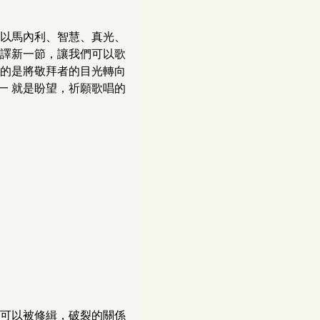
以馬內利、智慧、真光、
譯新一節，讓我們可以歌
的是將敬拜者的目光轉向
一 就是盼望，祈願歌唱的
可以被修緝，破裂的關係