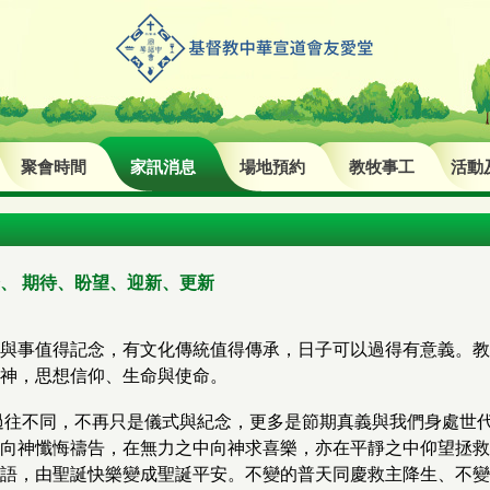
聚會時間
家訊消息
場地預約
教牧事工
活動
、 期待、盼望、迎新、更新
與事值得記念，有文化傳統值得傳承，日子可以過得有意義。教
神，思想信仰、生命與使命。
與過往不同，不再只是儀式與紀念，更多是節期真義與我們身處世
向神懺悔禱告，在無力之中向神求喜樂，亦在平靜之中仰望拯救
語，由聖誕快樂變成聖誕平安。不變的普天同慶救主降生、不變