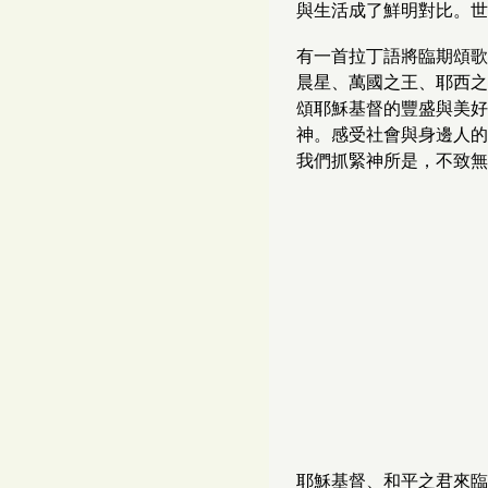
與生活成了鮮明對比。世
有一首拉丁語將臨期頌歌
晨星、萬國之王、耶西之
頌耶穌基督的豐盛與美好
神。感受社會與身邊人的
我們抓緊神所是，不致無
耶穌基督、和平之君來臨