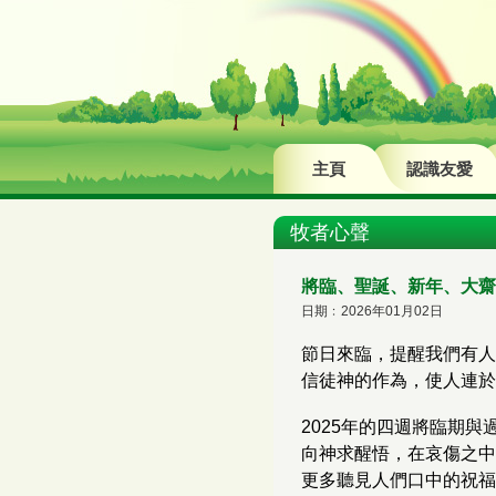
主頁
認識友愛
牧者心聲
將臨、聖誕、新年、大齋
日期﹕2026年01月02日
節日來臨，提醒我們有人
信徒神的作為，使人連於
2025年的四週將臨期
向神求醒悟，在哀傷之中
更多聽見人們口中的祝福