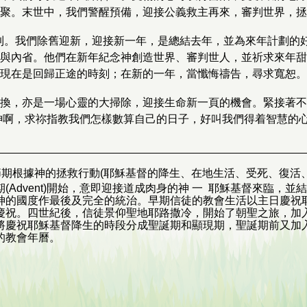
聚。末世中，我們警醒預備，迎接公義救主再來，審判世界，拯
年臨到。我們除舊迎新，迎接新一年，是總結去年，並為來年計劃的
與內省。他們在新年紀念神創造世界、審判世人，並祈求來年甜
現在是回歸正途的時刻；在新的一年，當懺悔禱告，尋求寬恕。
換，亦是一場心靈的大掃除，迎接生命新一頁的機會。緊接著不
神啊，求祢指教我們怎樣數算自己的日子，好叫我們得着智慧的
__________________________________________________
節期根據神的拯救行動(耶穌基督的降生、在地生活、受死、復活
(Advent)開始，意即迎接道成肉身的神 一 耶穌基督來臨，
神的國度作最後及完全的統治。早期信徒的教會生活以主日慶祝
慶祝。四世紀後，信徒景仰聖地耶路撒冷，開始了朝聖之旅，加
將慶祝耶穌基督降生的時段分成聖誕期和顯現期，聖誕期前又加
的教會年曆。