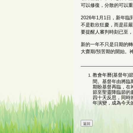
可以修復，分散的可以重
2026年1月1日，新
不是歡欣狂慶，而是莊嚴
要提醒人審判時刻已至，
新的一年不只是日期的轉
大齋期/預苦期的開始。
___________________
教會年曆(基督年)
間。基督年由將臨期
期盼基督再臨，在
節至聖靈降臨節的
四十天反思，同時
年演變，成為今天