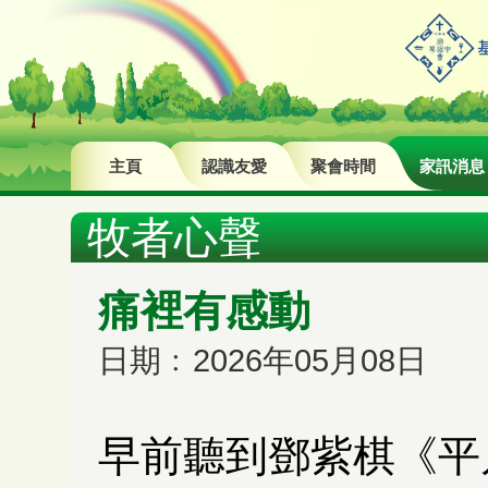
主頁
認識友愛
聚會時間
家訊消息
牧者心聲
痛裡有感動
日期﹕2026年05月08日
早前聽到鄧紫棋《平