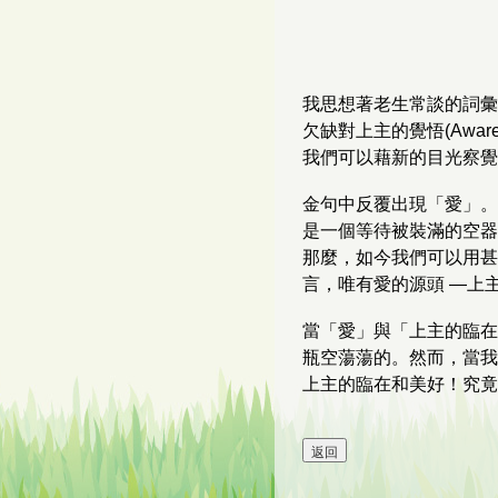
我思想著老生常談的詞彙
欠缺對上主的覺悟(Awa
我們可以藉新的目光察覺
金句中反覆出現「愛」。
是一個等待被裝滿的空器
那麼，如今我們可以用甚
言，唯有愛的源頭 —上
當「愛」與「上主的臨在
瓶空蕩蕩的。然而，當我
上主的臨在和美好！究竟