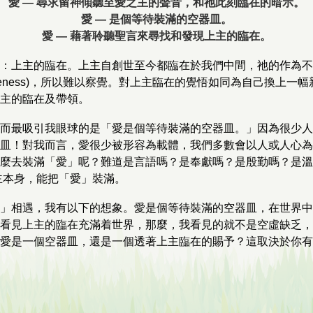
愛 — 尋求留神傾聽至愛之主的聲音，和祂此刻臨在的暗示。
愛 — 是個等待裝滿的空器皿。
愛 — 藉著聆聽聖言來尋找和發現上主的臨在。
：上主的臨在。上主自創世至今都臨在於我們中間，祂的作為不
reness)，所以難以察覺。對上主臨在的覺悟如同為自己換上一
主的臨在及帶領。
而最吸引我眼球的是「愛是個等待裝滿的空器皿。」因為很少人
皿！對我而言，愛很少被形容為載體，我們多數會以人或人心為
麼去裝滿「愛」呢？難道是言語嗎？是奉獻嗎？是殷勤嗎？是溫
主本身，能把「愛」裝滿。
」相遇，我有以下的想象。愛是個等待裝滿的空器皿，在世界中
看見上主的臨在充滿着世界，那麼，我看見的就不是空虛缺乏，
愛是一個空器皿，還是一個透著上主臨在的賜予？這取決於你有