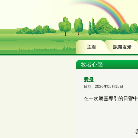
主頁
認識友愛
牧者心聲
愛是……
日期﹕2026年05月15日
在一次屬靈導引的日營中，我讀到