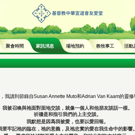
聚會時間
家訊消息
場地預約
教牧事工
活動
節錄自Susan Annette Muto和Adrian Van Kaam的
我被召喚與祂面對面地交談，就像一個人和他朋友談話一樣。
祈禱是和指引我們的上主交談。
我默想是因爲我被愛，也要以愛回報。
我要牢記祂的臨在，祂的意義，及祂忠實的愛在我生命中的影響