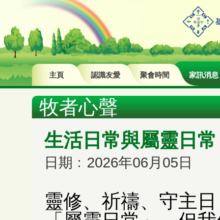
主頁
認識友愛
聚會時間
家訊消息
牧者心聲
生活日常與屬靈日常
日期﹕2026年06月05日
靈修、祈禱、守主日