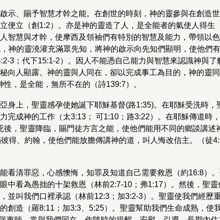
啟示、賜予智慧才幹之能。在創世的時刻，神的靈參與在創造世
立便立（創1:2）。亦是神的靈造了人，是全能者的氣使人得生（
人智慧與才幹，使摩西及領袖們有特別的智慧及能力，帶領以色列人
知時代，神的靈澆灌充滿眾先知，將神的啟示向先知們顯明，使他們
:2-3；代下15:1-2）。因人不能憑自己能力與智慧來認識神與
秘向人顯露。神的靈與人同在，卻以完成事工為目的，神的靈同
有神性，是全能，無所不在的（詩139:7）。
亞身上，聖靈感孕使她誕下耶穌基督(路1:35)。在耶穌受洗時
完成神的工作（太3:13； 可1:10；路3:22）。在耶穌傳道
穌死後，聖靈降臨，賜門徒方言之能，使他們能用不同的鄉談講述神
滿彼得、約翰，使他們能放膽傳講神的道，叫人悔改信主。（徒4:
能看清罪惡，心感懊悔，知罪及知道自己需要救恩（約16:8）
中看為愚拙的十架救恩（林前2:7-10；弗1:17）。然後，聖
並叫我們口裡承認（林前12:3；加3:2-3）。聖靈使我們經
創造（羅8:11；加3:3、5:25）。聖靈幫助我們生命成熟，
。聖靈是保惠師，常與我們同在，作隨時的提醒、安慰、引導，長期內