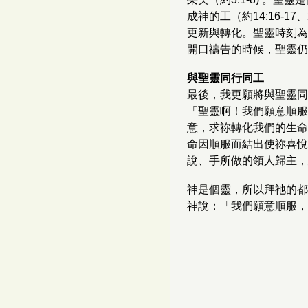
成神的工（約14:16-1
更新與轉化。聖靈時刻為
開口禱告的時候，聖靈仍默
與聖靈同行同工
最後，我更願將與聖靈同
「聖靈啊！我們願意順服
意，求祢轉化我們的生命
命因順服而結出使祢喜悅
說、手所做的領人歸主，
神是個靈，所以拜祂的都
神說：「我們願意順服，