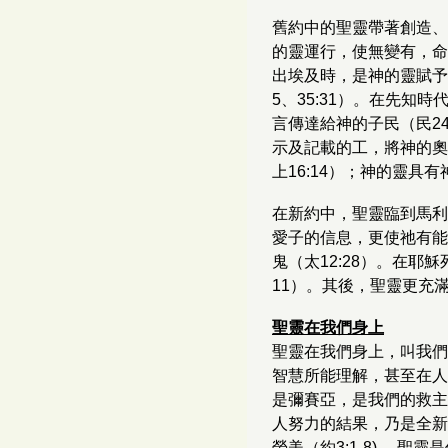
舊約中的聖靈帶著創造、
的靈運行，使無變有，命
出埃及時，是神的靈賦予
5、35:31）。在先
言傳達給神的子民（民24
示及記載的工，將神的奧
上16:14）；神的靈具
在新約中，聖靈臨到馬利
愛子的信息，更使祂有能力
鬼（太12:28）。在耶
11）。其後，聖靈更充
聖靈在我們身上
聖靈在我們身上，叫我們
智慧所能理解，甚至在人眼
是彌賽亞，是我們的救主，
人努力的結果，乃是全新的
榮美（約3:1-8) 