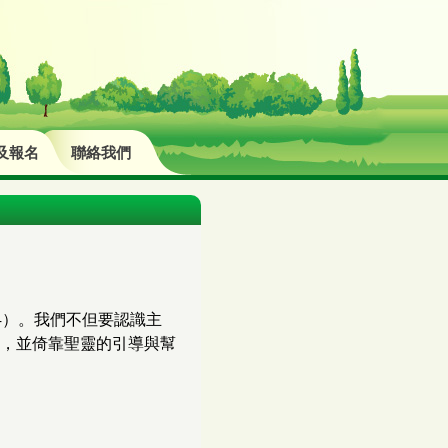
及報名
聯絡我們
4）。我們不但要認識主
，並倚靠聖靈的引導與幫