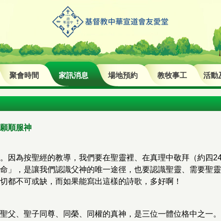
聚會時間
家訊消息
場地預約
教牧事工
活動
願順服神
。因為按聖經的教導，我們要在聖靈裡、在真理中敬拜（約四2
命」，是讓我們認識父神的唯一途徑，也要認識聖靈、需要聖靈
切都不可或缺，而如果能寫出這樣的詩歌，多好啊！
聖父、聖子同尊、同榮、同權的真神，是三位一體位格中之一。