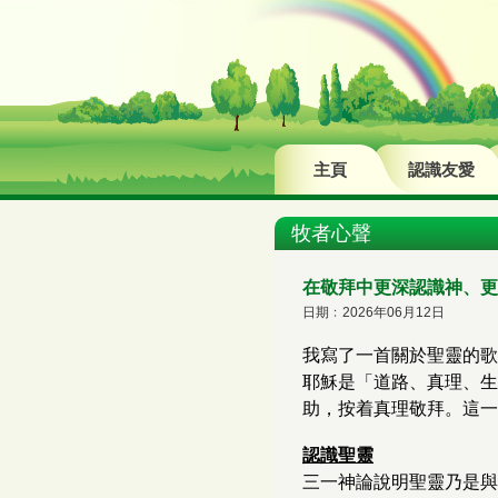
主頁
認識友愛
牧者心聲
在敬拜中更深認識神、更
日期﹕2026年06月12日
我寫了一首關於聖靈的歌
耶穌是「道路、真理、生
助，按着真理敬拜。這一
認識聖靈
三一神論說明聖靈乃是與