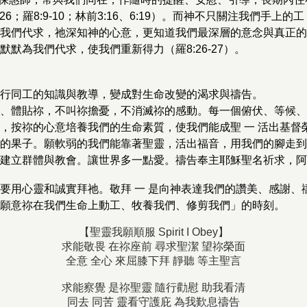
7、26；羅8:9-10；林前3:16、6:19）。而神不只關注我們手
我們代求，祂深知神的心意，更知道我們最深層的意念與真正的
默為我們代求，使我們重新得力（羅8:26-27）。
行同工的知識與教導，變成對生命改變的渴求與禱告。
、體貼祢，不叫祢擔憂，不消滅祢的感動。每一個俯伏、等候、
，按祢的心意培養我們的生命素質，使我們能成聖 一 活出基督
的果子。願軟弱的我們能靠著聖靈，活出福音，用我們的腳走到
建立群體與教會。讓世界多一點愛。禱告奉主耶穌聖名祈求，阿
要用心靈和誠實拜祂。敬拜 一 是向神表達我們的讚美、感謝、
願意祢在我們生命上動工、牧養我們、修剪我們」的時刻。
【聖靈我願順服 Spirit I Obey】
求能敬畏 在祢座前 尋求聖潔 望祢榮面
全意 全心 來屈膝下拜 靜聽 等主聖言
求能察覺 是祢聖靈 隨行勸慰 助我看清
同去 同苦 靈看守護庇 為我歎息禱告