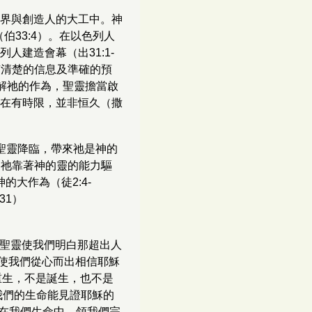
界與創造人的大工中。神
伯33:4）。在以色列人
建造會幕（出31:1-
有清楚的信息及準確的預
了解祂的作為，聖靈擔當啟
在有時限，並非恒久（撒
，聖靈降臨，帶來祂是神的
時，祂靠著神的靈的能力驅
的大作為（徒2:4-
31）
。聖靈使我們明白那超出人
靈使我們從心而出相信耶穌
歷重生，不是誕生，也不是
使我們的生命能見證耶穌的
住在我們生命中，領我們完