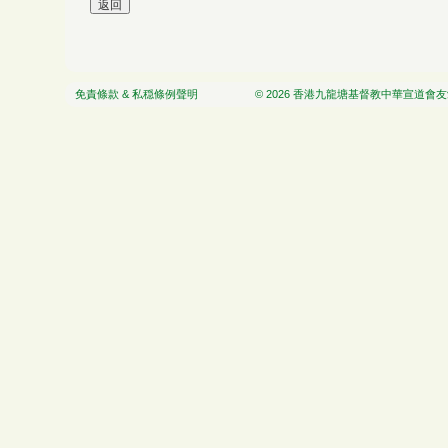
免責條款 & 私穏條例聲明
© 2026 香港九龍塘基督教中華宣道會友愛