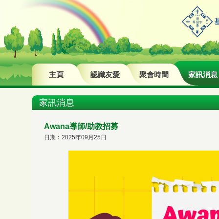
主頁
認識友愛
聚會時間
家訊消息
家訊消息
Awana導師/助教招募
日期﹕2025年09月25日