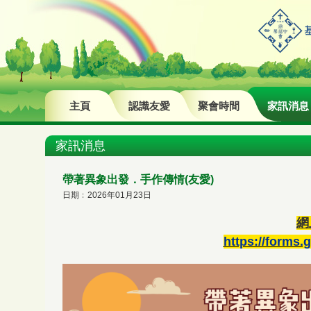
主頁
認識友愛
聚會時間
家訊消息
家訊消息
帶著異象出發．手作傳情(友愛)
日期﹕2026年01月23日
網
https://forms