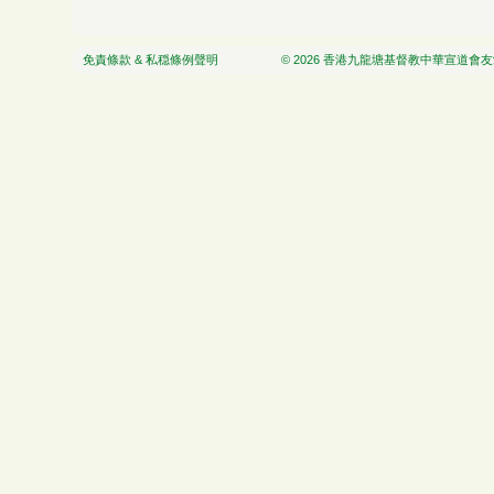
免責條款 & 私穏條例聲明
© 2026 香港九龍塘基督教中華宣道會友愛