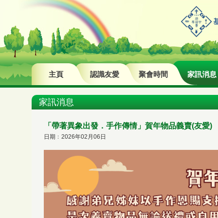
主頁
認識友愛
聚會時間
家訊消息
家訊消息
「帶著異象出發．手作傳情」賀年物品義賣(友愛)
日期﹕2026年02月06日