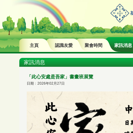
主頁
認識友愛
聚會時間
家訊消息
家訊消息
「此心安處是吾家」書畫班展覽
日期﹕2026年02月27日