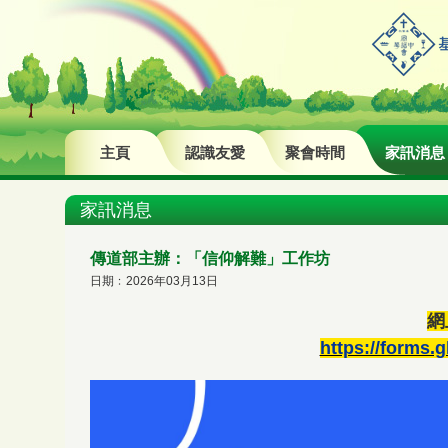
主頁
認識友愛
聚會時間
家訊消息
家訊消息
傳道部主辦：「信仰解難」工作坊
日期﹕2026年03月13日
網
https://forms