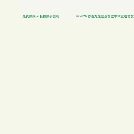
免責條款 & 私穏條例聲明
© 2026 香港九龍塘基督教中華宣道會友愛