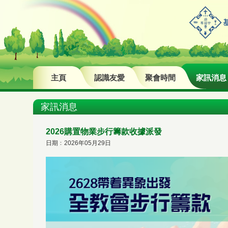
主頁
認識友愛
聚會時間
家訊消息
家訊消息
2026購置物業步行籌款收據派發
日期﹕2026年05月29日