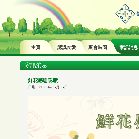
主頁
認識友愛
聚會時間
家訊消息
家訊消息
鮮花感恩認獻
日期﹕2026年06月05日