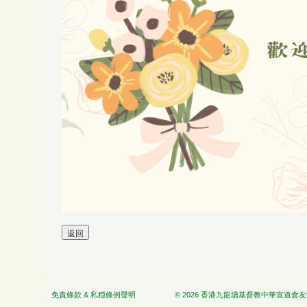
免責條款 & 私穏條例聲明
© 2026 香港九龍塘基督教中華宣道會友愛