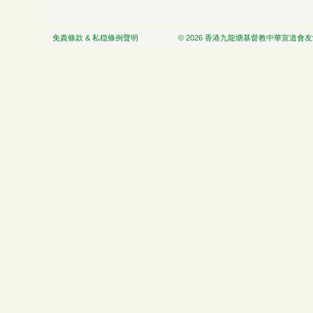
免責條款 & 私穏條例聲明
© 2026 香港九龍塘基督教中華宣道會友愛