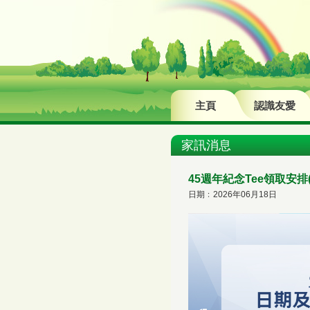
主頁
認識友愛
家訊消息
45週年紀念Tee領取安排
日期﹕2026年06月18日