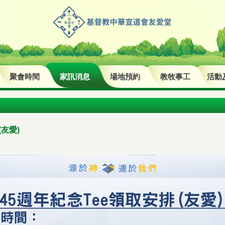
聚會時間
家訊消息
場地預約
教牧事工
活動
(友愛)