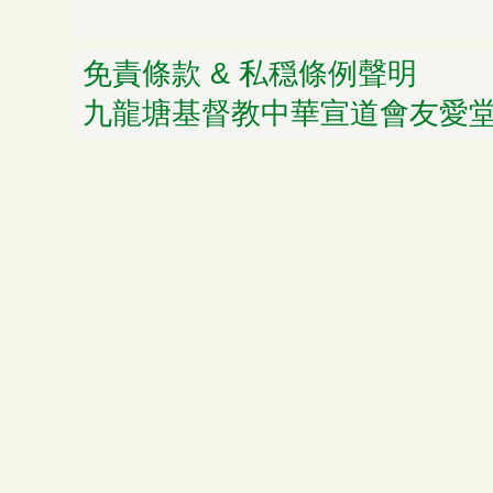
免責條款 & 私穏條例聲明
© 
九龍塘基督教中華宣道會友愛堂