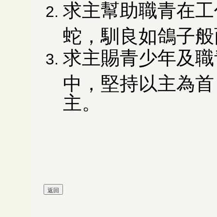
求主幫助職青在工
蛇，馴良如鴿子般
求主賜青少年及職
中，堅持以主為首
主。