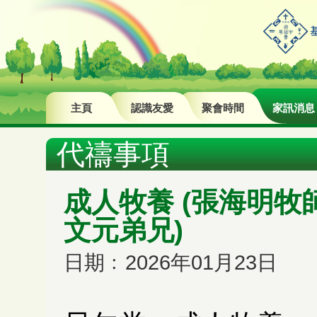
主頁
認識友愛
聚會時間
家訊消息
代禱事項
成人牧養 (張海明牧
文元弟兄)
日期﹕2026年01月23日