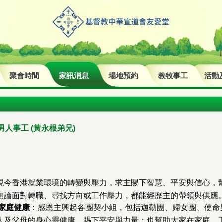
聚會時間
家訊消息
場地預約
教牧事工
活動
 男人事工 (黃永根弟兄)
現今香港就業環境的轉變與壓力，求主賜下智慧、平安與信心，
無論面對轉職、尋找方向或工作壓力，都能經歷主的帶領與供應
家庭健康
：感恩主興起各團契小組，包括迦勒團、婦女團、使命
人及父母的身心靈健康，賜下平安與力量；也幫助大家在家庭、