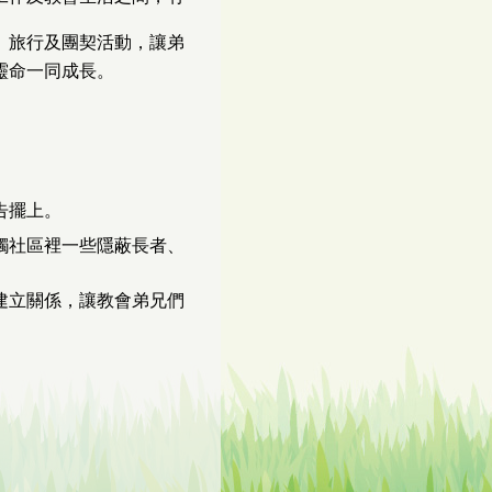
、旅行及團契活動，讓弟
靈命一同成長。
告擺上。
觸社區裡一些隱蔽長者、
建立關係，讓教會弟兄們