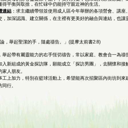
懂得平衡與取捨，在忙碌中仍能持守親近神的生活。
體連結
：求主繼續帶領並使用成人區今年舉辦的各項營會、講座
交，加深認識、建立關係，在主裡有更美好的融合與連結，也讓
，舉起聖潔的手，隨處禱告。」(提摩太前書2:8)
，舉起帶有屬靈能力的右手恆切禱告，常以家庭、教會合一為禱
加入新組成的黃金探訪隊，願能成立「探訪男團」，去關懷和接
的家人朋友。
事工上加力，特別在籃球活動上，希望能再次招聚區內街坊到來
坊同行。