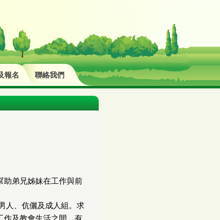
及報名
聯絡我們
幫助弟兄姊妹在工作與前
。
男人、伉儷及成人組。求
工作及教會生活之間，有