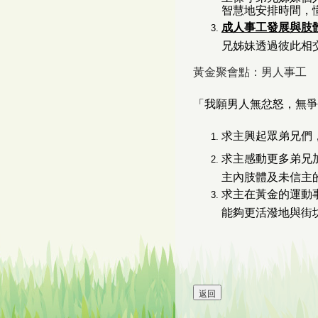
智慧地安排時間，
成人事工發展與肢
兄姊妹透過彼此相
黃金聚會點：男人事工
「我願男人無忿怒，無爭論
求主興起眾弟兄們
求主感動更多弟兄
主內肢體及未信主
求主在黃金的運動
能夠更活潑地與街