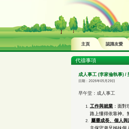
主頁
認識友愛
代禱事項
成人事工 (李家倫執事) /
日期﹕2026年05月29日
早午堂：成人事工
工作與就業
：面對
路上懂得依靠神。
屬靈成長、個人與
主保守弟兄姊妹個